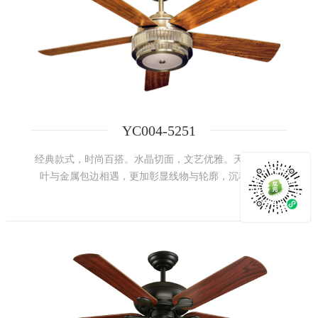
YC004-5251
经典款式，时尚百搭。水晶切面，文艺优雅。天然质地扇
叶与金属包边相遇，更加彰显线物与轮廓，沉稳而不喧
嚣，诉说笃定生活意念。