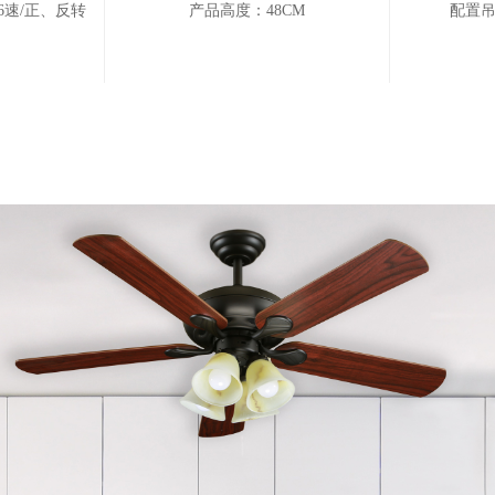
6速/正、反转
产品高度：48CM
配置吊