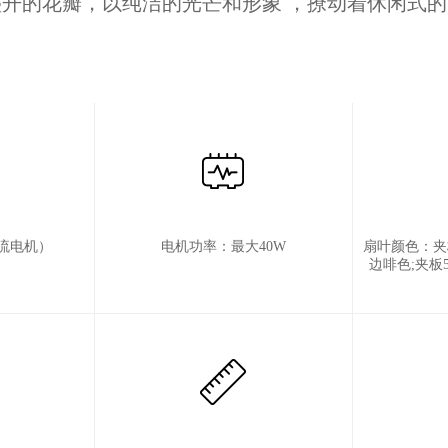
开的花瓣，以纯洁的光芒和形象 ，撩动着休闲式
流电机）
电机功率：最大40W
扇叶颜色：夹板5
边啡色;夹板5