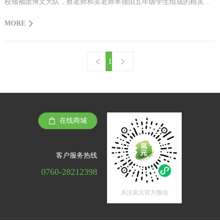
校领袖团博文大队，蔡老师和吴老师率领由五年级学生组成的精英团
队带着强烈的求知欲和探索精神走进建纶公司，走进生产车间及产品
MORE
展厅，与岚元团队展开互动交流，体验乐趣，增长见识，感受岚元扇
一贯秉承的社会责任和生态责任，并加入健康环保传播小天使队伍，
做绿色人生使者，共创美好家园！
1
在线商城
客户服务热线
0760-28212398
关注岚元官方微信