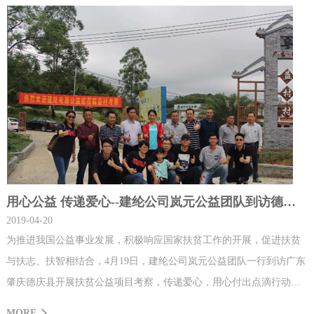
用心公益 传递爱心--建纶公司岚元公益团队到访德庆县考察
2019-04-20
为推进我国公益事业发展，积极响应国家扶贫工作的开展，促进扶贫
与扶志、扶智相结合，4月19日，建纶公司岚元公益团队一行到访广东
肇庆德庆县开展扶贫公益项目考察，传递爱心，用心付出点滴行动回
馈社会，践行企业社会责任。4月19日早上，虽然下着雨，但丝毫不影
MORE