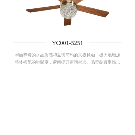
YC001-5251
华丽尊贵的水晶质感和返璞简约的夹板糅融，极大地增加
整体搭配的时髦度，瞬间提升房间档次。晶莹剔透垂饰，
折射梦幻浪漫的氛围，让人倍感放松和愉悦。