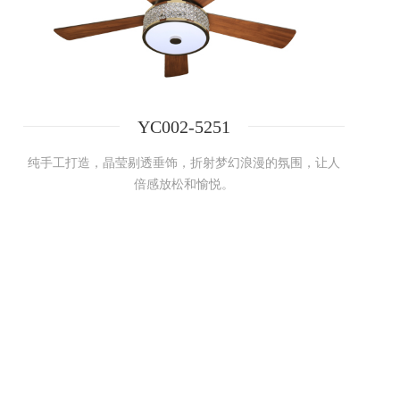
YC002-5251
纯手工打造，晶莹剔透垂饰，折射梦幻浪漫的氛围，让人
倍感放松和愉悦。