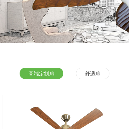
高端定制扇
舒适扇